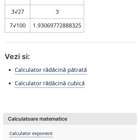
3
√27
3
7
√100
1.93069772888325
Vezi si:
Calculator rădăcină pătrată
Calculator rădăcină cubică
Calculatoare matematice
Calculator exponent