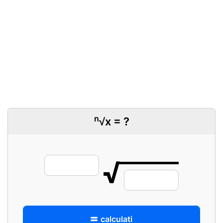
n
√x = ?
√
calculati