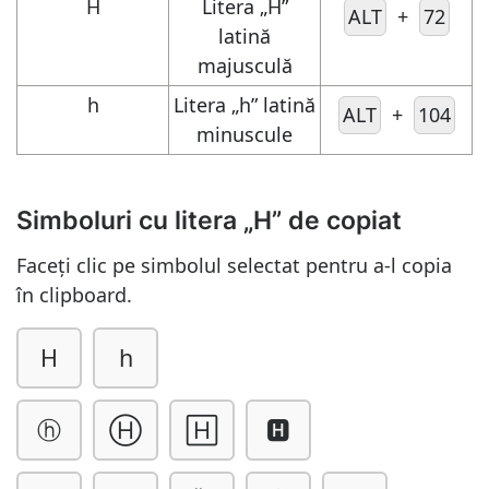
H
Litera „H”
ALT
+
72
latină
majusculă
h
Litera „h” latină
ALT
+
104
minuscule
Simboluri cu litera „H” de copiat
Faceți clic pe simbolul selectat pentru a-l copia
în clipboard.
H
h
ⓗ
Ⓗ
🄷
🅷