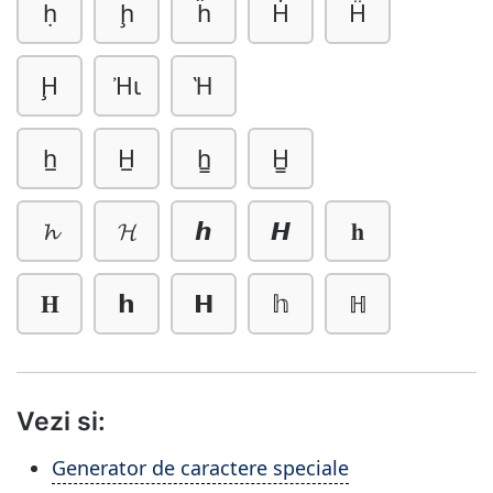
ḥ
ḩ
ḧ
Ḣ
Ḧ
Ḩ
ᾘ
Ὴ
h̲
H̲
h̳
H̳
𝓱
𝓗
𝙝
𝙃
𝐡
𝐇
𝗵
𝗛
𝕙
ℍ
Vezi si:
Generator de caractere speciale