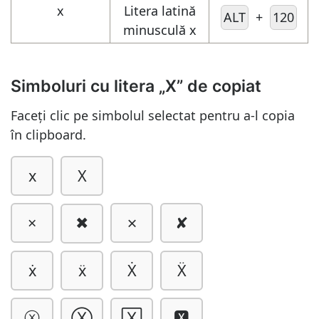
x
Litera latină
ALT
+
120
minusculă x
Simboluri cu litera „X” de copiat
Faceți clic pe simbolul selectat pentru a-l copia
în clipboard.
x
X
×
✗
✘
✖
ẋ
ẍ
Ẋ
Ẍ
ⓧ
Ⓧ
🅇
🆇