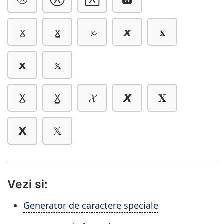
x̲
x̳
𝔁
𝙭
𝐱
𝘅
𝕩
X̲
X̳
𝓧
𝙓
𝐗
𝗫
𝕏
Vezi si:
Generator de caractere speciale