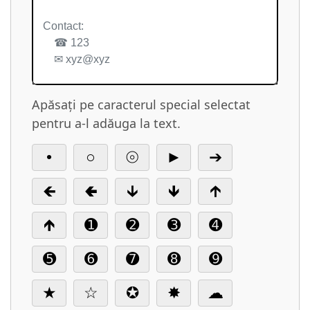
Apăsați pe caracterul special selectat
pentru a-l adăuga la text.
•
○
⦾
►
➔
🡸
🢀
🡳
🡻
🡱
🡹
➊
➋
➌
➍
➎
➏
➐
➑
➒
★
☆
✪
✸
☁