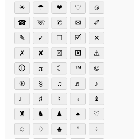
☀
☂
❤
♡
☺
☎
☏
✆
✉
✐
✎
✓
☐
🗹
✕
✗
✘
☒
🗷
⚠
🛈
𝛑
☾
™
©
®
§
♫
♬
♪
♩
♯
♮
♭
♝
♜
♞
♟
♠
♡
♤
♢
♣
°
÷