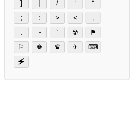
]
|
/
'
"
;
:
>
<
,
.
~
`
☢
⚑
⚐
♚
♛
✈
⌨
🗲