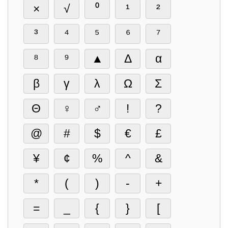
×
√
⁰
¹
²
³
⁴
⁵
⁶
⁷
⁸
⁹
▲
Δ
α
β
γ
λ
Ω
Σ
Θ
♀
♂
!
?
@
#
$
€
£
¥
¢
%
^
&
*
(
)
-
+
=
_
{
}
[