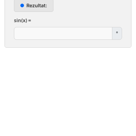
Rezultat:
sin(x) =
°