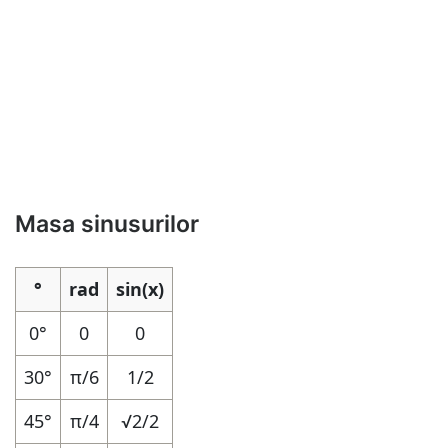
Masa sinusurilor
°
rad
sin(x)
0°
0
0
30°
π/6
1/2
45°
π/4
√2/2