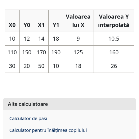
Valoarea
Valoarea Y
X0
Y0
X1
Y1
lui X
interpolată
10
12
14
18
9
10.5
110
150
170
190
125
160
30
20
50
10
18
26
Alte calculatoare
Calculator de pași
Calculator pentru înălțimea copilului