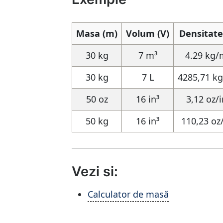
Masa (m)
Volum (V)
Densitate
30 kg
7 m³
4.29 kg/
30 kg
7 L
4285,71 k
50 oz
16 in³
3,12 oz/i
50 kg
16 in³
110,23 oz/
Vezi si:
Calculator de masă