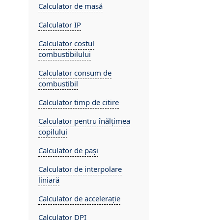
Calculator de masă
Calculator IP
Calculator costul
combustibilului
Calculator consum de
combustibil
Calculator timp de citire
Calculator pentru înălțimea
copilului
Calculator de pași
Calculator de interpolare
liniară
Calculator de accelerație
Calculator DPI