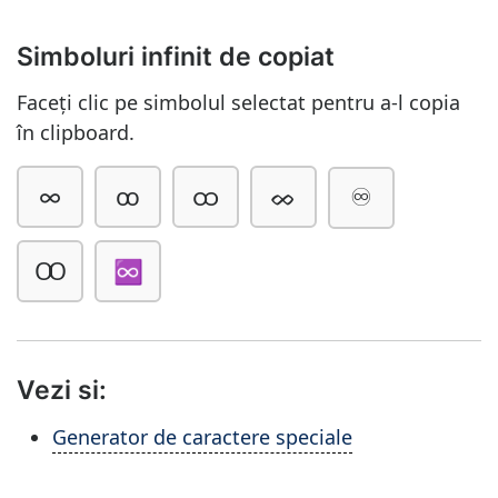
Simboluri infinit de copiat
Faceți clic pe simbolul selectat pentru a-l copia
în clipboard.
∞
ꝏ
ထ
ᨖ
♾
Ꝏ
♾️
Vezi si:
Generator de caractere speciale