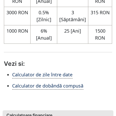
RON
[Anual]
RON
3000 RON
0.5%
3
315 RON
[Zilnic]
[Săptămâni]
1000 RON
6%
25 [Ani]
1500
[Anual]
RON
Vezi si:
Calculator de zile între date
Calculator de dobândă compusă
Calculatoare financiare