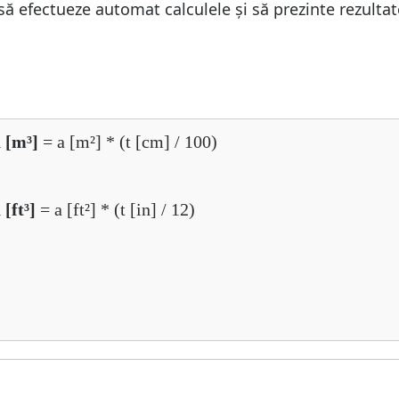
 să efectueze automat calculele și să prezinte rezultat
ă [m³]
= a [m²] * (t [cm] / 100)
[ft³]
= a [ft²] * (t [in] / 12)