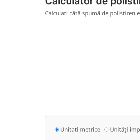
Calculator de polist
Calculați câtă spumă de polistiren 
Unitati metrice
Unități imp