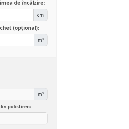
imea de încălzire:
cm
chet (opțional):
m³
m³
n polistiren: