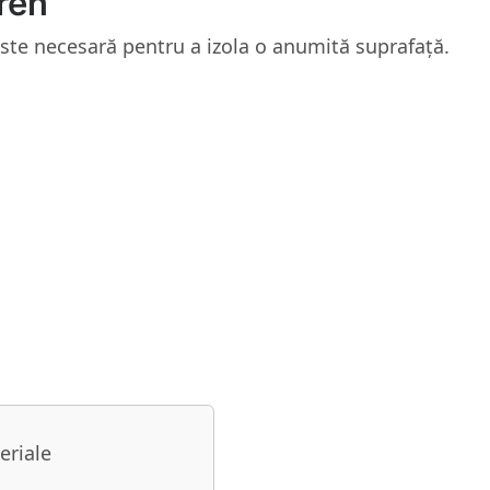
iren
este necesară pentru a izola o anumită suprafață.
eriale