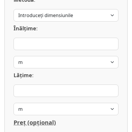
Înălţime
:
Lăţime
:
Preț (opțional)