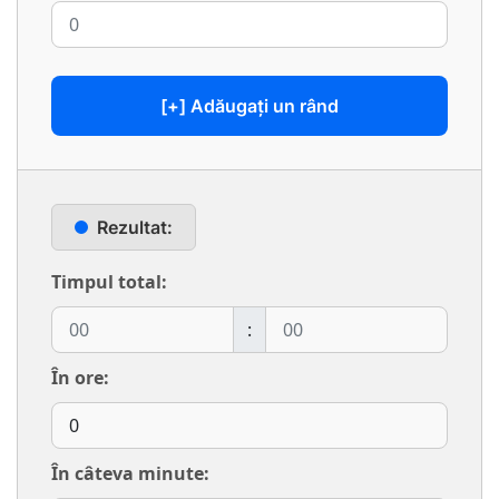
[+] Adăugați un rând
Rezultat:
Timpul total:
:
În ore:
În câteva minute: